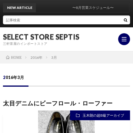
NEW ARTICLE
〜8月営業スケジュール〜
SELECT STORE SEPTIS
三軒茶屋のインポートストア
2016年
3月
HOME
ONLI
2016年3月
STOR
YouT
太目デニムにビーフロール・ローファー
insta
玉木朗の超B級アーカイブ