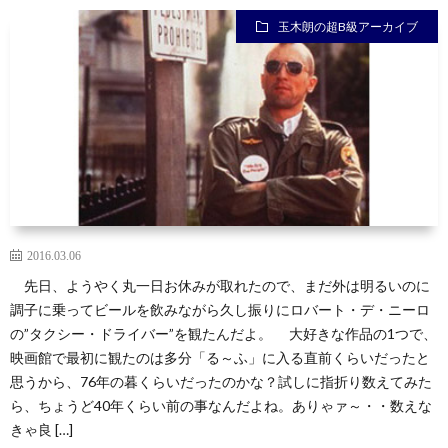
玉木朗の超B級アーカイブ
2016.03.06
先日、ようやく丸一日お休みが取れたので、まだ外は明るいのに
調子に乗ってビールを飲みながら久し振りにロバート・デ・ニーロ
の”タクシー・ドライバー”を観たんだよ。 大好きな作品の1つで、
映画館で最初に観たのは多分「る～ふ」に入る直前くらいだったと
思うから、76年の暮くらいだったのかな？試しに指折り数えてみた
ら、ちょうど40年くらい前の事なんだよね。ありゃァ～・・数えな
きゃ良 […]