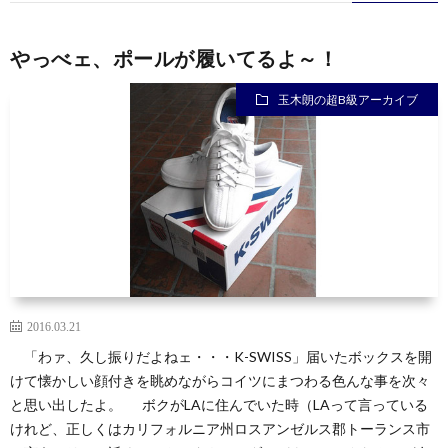
やっべェ、ポールが履いてるよ～！
玉木朗の超B級アーカイブ
2016.03.21
「わァ、久し振りだよねェ・・・K-SWISS」届いたボックスを開
けて懐かしい顔付きを眺めながらコイツにまつわる色んな事を次々
と思い出したよ。 ボクがLAに住んでいた時（LAって言っている
けれど、正しくはカリフォルニア州ロスアンゼルス郡トーランス市