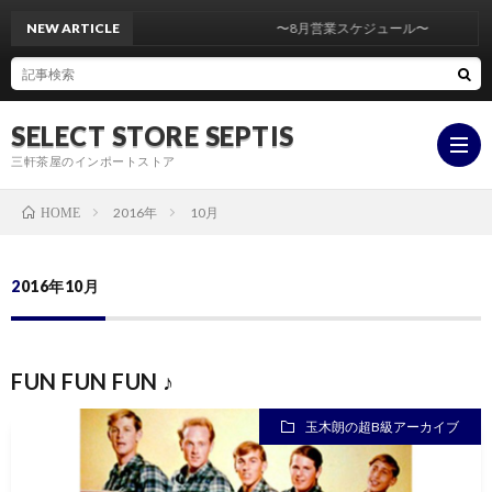
NEW ARTICLE
〜8月営業スケジュール〜
SELECT STORE SEPTIS
三軒茶屋のインポートストア
2016年
10月
HOME
ONLI
2016年10月
STOR
YouT
FUN FUN FUN ♪
insta
玉木朗の超B級アーカイブ