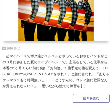
2016.10.16
超マイペースでボク達がユルユルとやっているおやじバンドがこ
の８月に参加した夏のライブイベントで、主催をしている先輩から
本番の1ヶ月くらい前に突如「お前達、１曲予定の曲を変えて、THE
BEACH BOYSの”SURFIN U.S.A♪”をやれ！」と急に言われ、「ありゃ
ァ～マジ？もう時間無いし・・・どうすんの、コレ？急に歌詞なん
か覚えられな～い！」 思いながら慌てて練習を […]
続きを読む