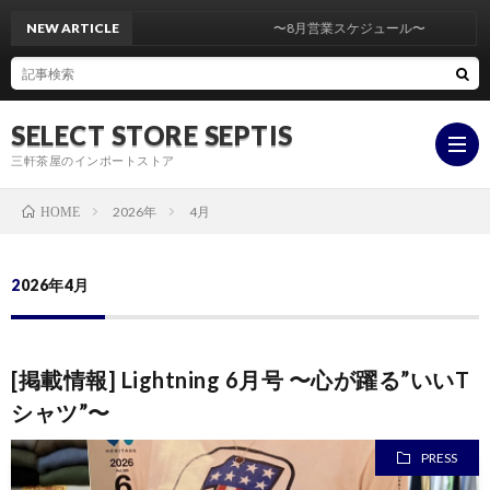
NEW ARTICLE
〜8月営業スケジュール〜
SELECT STORE SEPTIS
三軒茶屋のインポートストア
2026年
4月
HOME
ONLI
2026年4月
STOR
YouT
[掲載情報] Lightning 6月号 〜心が躍る”いいT
insta
シャツ”〜
PRESS