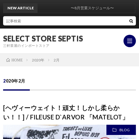
NEW ARTICLE
〜8月営業スケジュール〜
SELECT STORE SEPTIS
三軒茶屋のインポートストア
2020年
2月
HOME
ONLI
2020年2月
STOR
YouT
[ヘヴィーウェイト！頑丈！しかし柔らか
insta
い！！] / FILEUSE D`ARVOR 「MATELOT」
BLOG