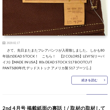
2020.02.17
さて、先日またまたフレアパンツが入荷致しました。 しかも80
年頭のDEAD STOCK！ こちら！ 【2 COLORS】LEVI’S(リーバ
イス)【MADE IN USA】80s DEAD STOCK 517 BOOTCUT
PANTS(80年代 デッドストック アメリカ製 517 ブーツ […]
続きを読む
2nd 4月号 掲載紙面の裏話！/ 取材の取材して