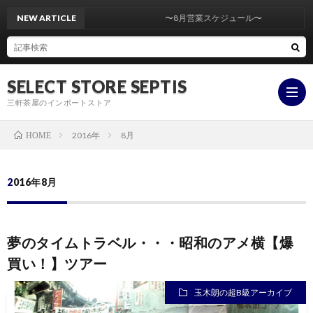
NEW ARTICLE
〜8月営業スケジュール〜
SELECT STORE SEPTIS
三軒茶屋のインポートストア
2016年
8月
HOME
ONLI
2016年8月
STOR
YouT
夢のタイムトラベル・・・昭和のアメ横【爆
insta
買い！】ツアー
玉木朗の超B級アーカイブ