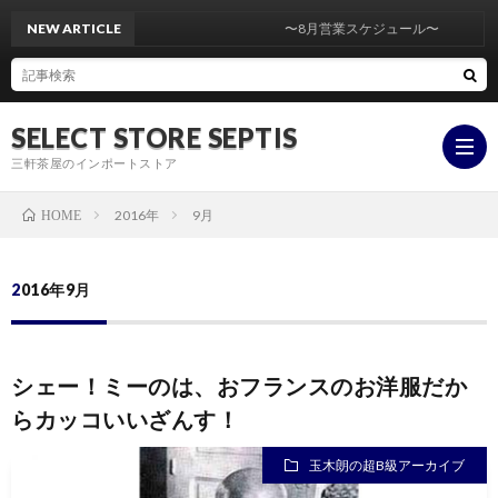
NEW ARTICLE
〜8月営業スケジュール〜
SELECT STORE SEPTIS
三軒茶屋のインポートストア
2016年
9月
HOME
ONLI
2016年9月
STOR
YouT
シェー！ミーのは、おフランスのお洋服だか
insta
らカッコいいざんす！
玉木朗の超B級アーカイブ