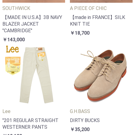
SOUTHWICK
A PIECE OF CHIC
【MADE IN U.S.A】3B NAVY
【made in FRANCE】SILK
BLAZER JACKET
KNIT TIE
"CAMBRIDGE"
￥18,700
￥143,000
Lee
G.H.BASS
"201 REGULAR STRAIGHT
DIRTY BUCKS
WESTERNER PANTS
￥35,200