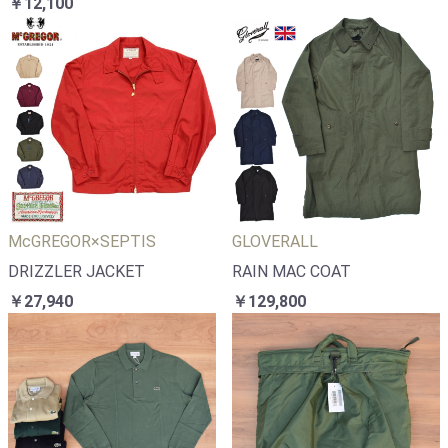
￥12,100
McGREGOR×SEPTIS
GLOVERALL
DRIZZLER JACKET
RAIN MAC COAT
￥27,940
￥129,800