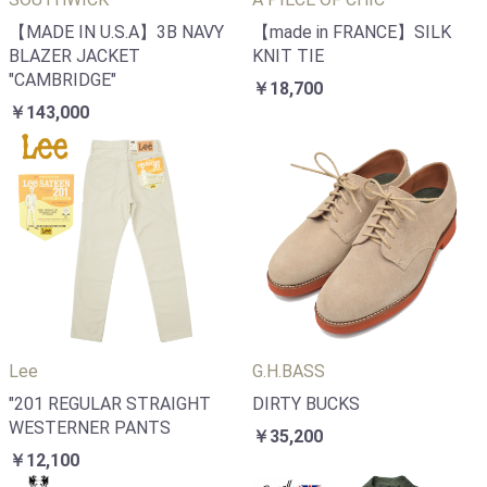
【MADE IN U.S.A】3B NAVY
【made in FRANCE】SILK
BLAZER JACKET
KNIT TIE
"CAMBRIDGE"
￥18,700
￥143,000
Lee
G.H.BASS
"201 REGULAR STRAIGHT
DIRTY BUCKS
WESTERNER PANTS
￥35,200
￥12,100