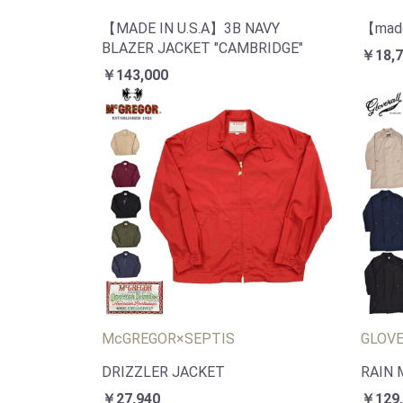
【MADE IN U.S.A】3B NAVY
【made
BLAZER JACKET "CAMBRIDGE"
￥18,7
￥143,000
McGREGOR×SEPTIS
GLOV
DRIZZLER JACKET
RAIN 
￥27,940
￥129,