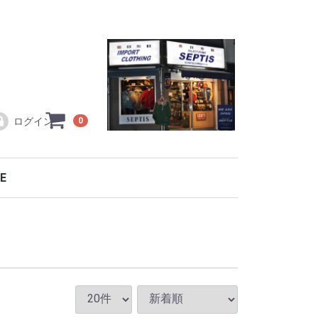
ログイン
0
E
ラコステ L1212
TOCK
ワイ製
ワイ製
ギュラーライン
・小物・バッグ
テンパーカ
トパーカ
ック
ット・コート等
等
ー
ルオープン
ルオーバー
ルオープン
ルオーバー
ー・カーディガン
ソー
メカジ特集！！
ER
RTS
SEW
TOMS
ES
ESSORY
LACOSTE シーズン限定モデル ポロシャツ
直輸入フランスラコステ L1212
バッグ・アクセサリー・ベルト
別注復刻model(復刻モデル)