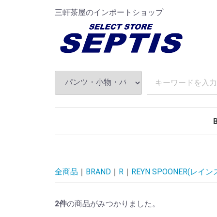
三軒茶屋のインポートショップ
A
B
C
D
E
F
G
H
I
J
K
L
M
N
O
P
Q
R
S
T
U
V
W
X
全商品
BRAND
R
REYN SPOONER(レイ
2
件
の商品がみつかりました。