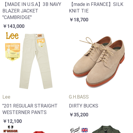
【MADE IN U.S.A】3B NAVY
【made in FRANCE】SILK
BLAZER JACKET
KNIT TIE
"CAMBRIDGE"
￥18,700
￥143,000
Lee
G.H.BASS
"201 REGULAR STRAIGHT
DIRTY BUCKS
WESTERNER PANTS
￥35,200
￥12,100