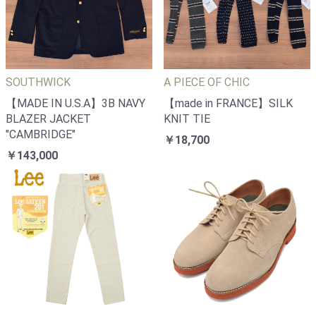
SOUTHWICK
A PIECE OF CHIC
【MADE IN U.S.A】3B NAVY
【made in FRANCE】SILK
BLAZER JACKET
KNIT TIE
"CAMBRIDGE"
￥18,700
￥143,000