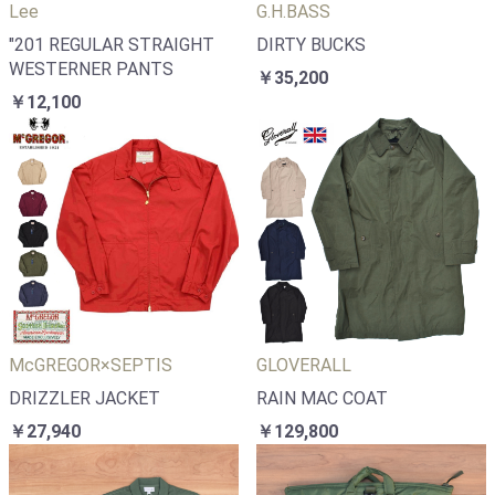
Lee
G.H.BASS
"201 REGULAR STRAIGHT
DIRTY BUCKS
WESTERNER PANTS
￥35,200
￥12,100
McGREGOR×SEPTIS
GLOVERALL
DRIZZLER JACKET
RAIN MAC COAT
￥27,940
￥129,800