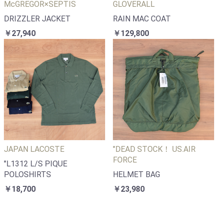
McGREGOR×SEPTIS
GLOVERALL
DRIZZLER JACKET
RAIN MAC COAT
￥27,940
￥129,800
JAPAN LACOSTE
"DEAD STOCK！ US.AIR
FORCE
"L1312 L/S PIQUE
POLOSHIRTS
HELMET BAG
￥18,700
￥23,980