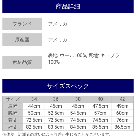
商品詳細
ブランド
アメリカ
原産国
アメリカ
表地: ウール100%, 裏地: キュプラ
素材品質
100%
サイズスペック
サイズ
34
36
38
40
42
肩幅
44cm
45cm
46cm
47.5cm
49cm
脇幅
50cm
52.5cm
54.5cm
57cm
60cm
着丈
72.5cm
72.5cm
74.5cm
74.5cm
76cm
裄丈
82.5cm
83.5cm
84.5cm
85.5cm
86.5cm
個体差、計測者の違いによる誤差が生じることがございます。