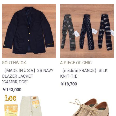
SOUTHWICK
A PIECE OF CHIC
【MADE IN U.S.A】3B NAVY
【made in FRANCE】SILK
BLAZER JACKET
KNIT TIE
"CAMBRIDGE"
￥18,700
￥143,000