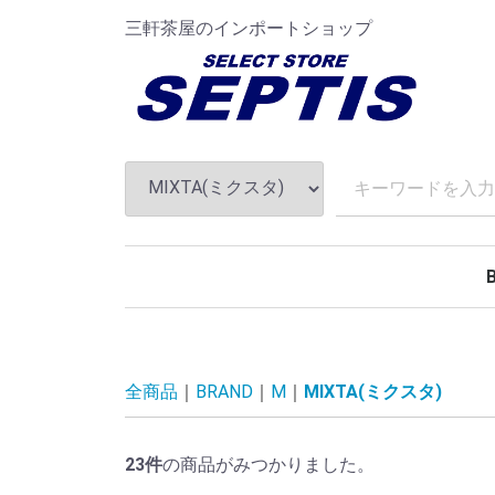
三軒茶屋のインポートショップ
A
B
C
D
E
F
G
H
I
J
K
L
M
N
O
P
Q
R
S
T
U
V
W
X
全商品
BRAND
M
MIXTA(ミクスタ)
23
件
の商品がみつかりました。