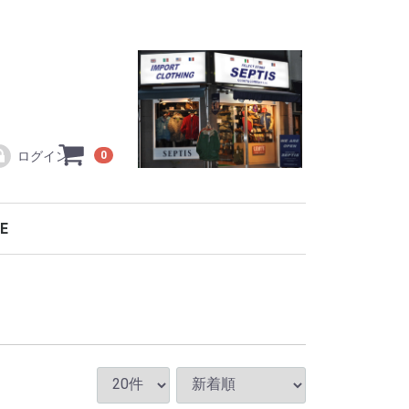
ログイン
0
E
ラコステ L1212
TOCK
ワイ製
ワイ製
ギュラーライン
・小物・バッグ
テンパーカ
トパーカ
ック
ット・コート等
等
ー
ルオープン
ルオーバー
ルオープン
ルオーバー
ー・カーディガン
ソー
メカジ特集！！
ER
RTS
SEW
TOMS
ES
ESSORY
LACOSTE シーズン限定モデル ポロシャツ
直輸入フランスラコステ L1212
バッグ・アクセサリー・ベルト
別注復刻model(復刻モデル)