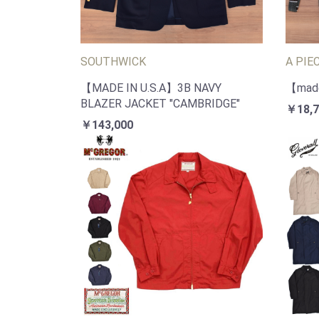
SOUTHWICK
A PIE
【MADE IN U.S.A】3B NAVY
【made
BLAZER JACKET "CAMBRIDGE"
￥18,7
￥143,000