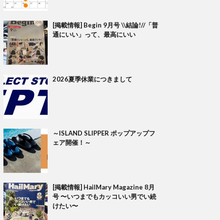
[掲載情報] Begin 9月号 \\結論!//「普
通にいい」って、最高にいい
2026夏季休業につきまして
～ISLAND SLIPPER ポップアップフ
ェア開催！～
[掲載情報] HailMary Magazine 8月
号 〜いつまでもカッコいい男でい続
けたい〜