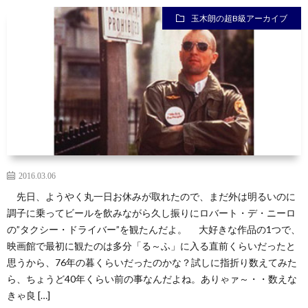
玉木朗の超B級アーカイブ
2016.03.06
先日、ようやく丸一日お休みが取れたので、まだ外は明るいのに
調子に乗ってビールを飲みながら久し振りにロバート・デ・ニーロ
の”タクシー・ドライバー”を観たんだよ。 大好きな作品の1つで、
映画館で最初に観たのは多分「る～ふ」に入る直前くらいだったと
思うから、76年の暮くらいだったのかな？試しに指折り数えてみた
ら、ちょうど40年くらい前の事なんだよね。ありゃァ～・・数えな
きゃ良 […]