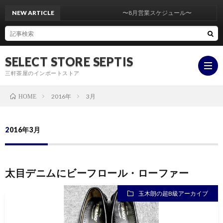
NEW ARTICLE
〜8月営業スケジュール〜
SELECT STORE SEPTIS
三軒茶屋のインポートストア
2016年
3月
HOME
ONLI
2016年3月
STOR
YouT
太目デニムにビーフロール・ローファー
insta
玉木朗の超B級アーカイブ