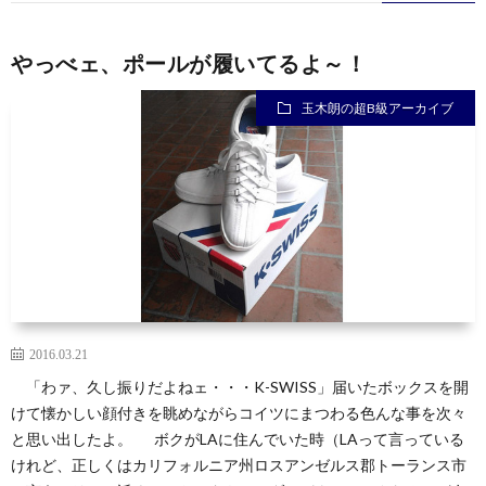
やっべェ、ポールが履いてるよ～！
玉木朗の超B級アーカイブ
2016.03.21
「わァ、久し振りだよねェ・・・K-SWISS」届いたボックスを開
けて懐かしい顔付きを眺めながらコイツにまつわる色んな事を次々
と思い出したよ。 ボクがLAに住んでいた時（LAって言っている
けれど、正しくはカリフォルニア州ロスアンゼルス郡トーランス市