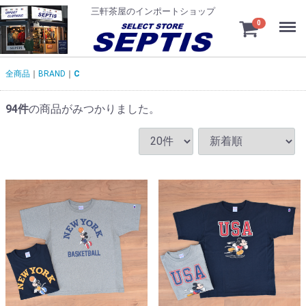
三軒茶屋のインポートショップ
Menu
0
全商品
BRAND
C
94
件
の商品がみつかりました。