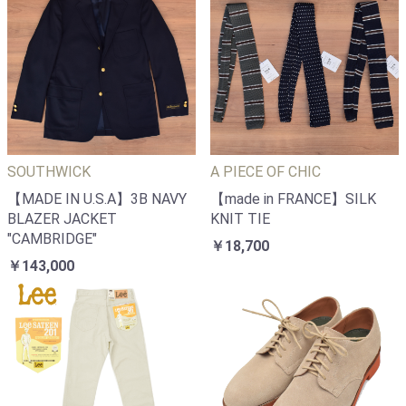
SOUTHWICK
A PIECE OF CHIC
【MADE IN U.S.A】3B NAVY
【made in FRANCE】SILK
BLAZER JACKET
KNIT TIE
"CAMBRIDGE"
￥18,700
￥143,000