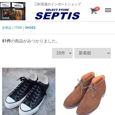
三軒茶屋のインポートショップ
Menu
0
全商品
ITEM
SHOES
81
件
の商品がみつかりました。