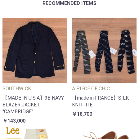
RECOMMENDED ITEMS
SOUTHWICK
A PIECE OF CHIC
【MADE IN U.S.A】3B NAVY
【made in FRANCE】SILK
BLAZER JACKET
KNIT TIE
"CAMBRIDGE"
￥18,700
￥143,000