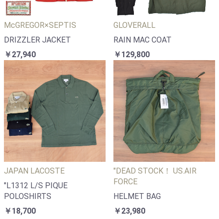
McGREGOR×SEPTIS
GLOVERALL
DRIZZLER JACKET
RAIN MAC COAT
￥27,940
￥129,800
JAPAN LACOSTE
"DEAD STOCK！ US.AIR
FORCE
"L1312 L/S PIQUE
POLOSHIRTS
HELMET BAG
￥18,700
￥23,980