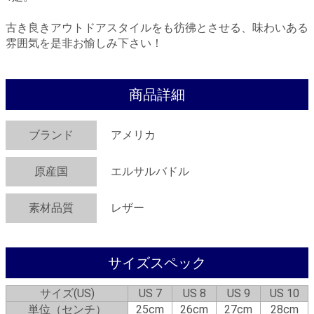
古き良きアウトドアスタイルをも彷彿とさせる、味わいある
雰囲気を是非お愉しみ下さい！
商品詳細
ブランド
アメリカ
原産国
エルサルバドル
素材品質
レザー
サイズスペック
サイズ(US)
US 7
US 8
US 9
US 10
単位（センチ）
25cm
26cm
27cm
28cm