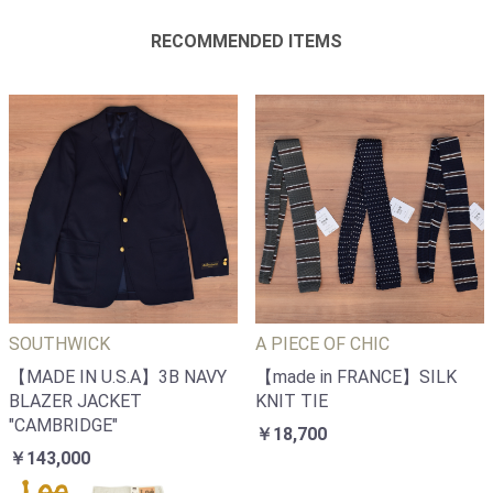
RECOMMENDED ITEMS
SOUTHWICK
A PIECE OF CHIC
【MADE IN U.S.A】3B NAVY
【made in FRANCE】SILK
BLAZER JACKET
KNIT TIE
"CAMBRIDGE"
￥18,700
￥143,000