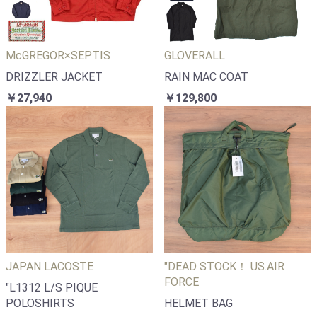
McGREGOR×SEPTIS
GLOVERALL
DRIZZLER JACKET
RAIN MAC COAT
￥27,940
￥129,800
JAPAN LACOSTE
"DEAD STOCK！ US.AIR
FORCE
"L1312 L/S PIQUE
POLOSHIRTS
HELMET BAG