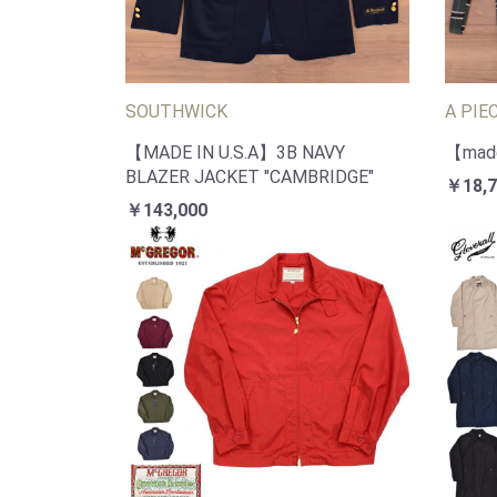
SOUTHWICK
A PIE
【MADE IN U.S.A】3B NAVY
【made
BLAZER JACKET "CAMBRIDGE"
￥18,7
￥143,000