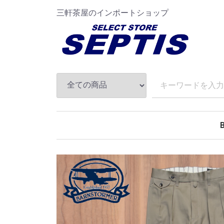
三軒茶屋のインポートショップ
A
B
C
D
E
F
G
H
I
J
K
L
M
N
O
P
Q
R
S
T
U
V
W
X