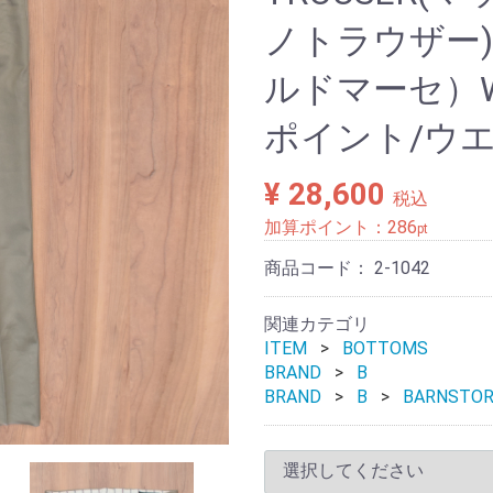
ノトラウザー) C
ルドマーセ）WE
ポイント/ウエ
¥ 28,600
税込
加算ポイント：
286
pt
商品コード：
2-1042
関連カテゴリ
ITEM
BOTTOMS
BRAND
B
BRAND
B
BARNST