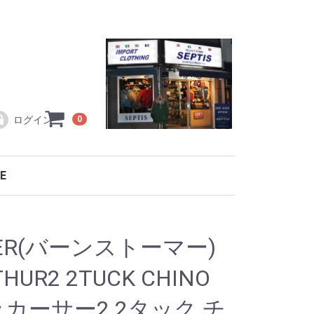
ログイン
0
E
ラコステ L1212
TOCK
ワイ製
ワイ製
ギュラーライン
・小物・バッグ
テンパーカ
トパーカ
ック
ット・コート等
等
ー
ルオープン
ルオーバー
ルオープン
ルオーバー
ー・カーディガン
ソー
メカジ特集！！
ER
RTS
SEW
TOMS
ES
ESSORY
LACOSTE シーズン限定モデル ポロシャツ
直輸入フランスラコステ L1212
バッグ・アクセサリー・ベルト
別注復刻model(復刻モデル)
MER(バーンストーマー)
THUR2 2TUCK CHINO
マッカーサー2 2タック チ