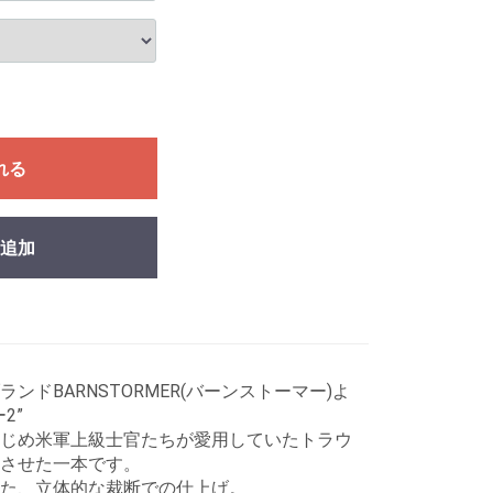
れる
追加
ドBARNSTORMER(バーンストーマー)よ
2”
じめ米軍上級士官たちが愛用していたトラウ
させた一本です。
た、立体的な裁断での仕上げ。