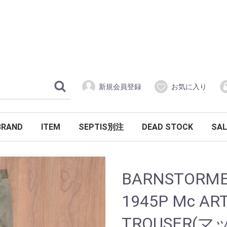
新規会員登録
お気に入り
BRAND
ITEM
SEPTIS別注
DEAD STOCK
SAL
YZ
OUTER
SHIRTS
CUTSEW
BOTTOMS
KNIT
SHOES
BAG
ACCESSORY
LADIES
&LIFE SOX(アンドライフソックス)
adidas (アディダス)
BARACUTA(バラクータ)
BARBOUR(バブアー)
G.H.BASS(バス)
CONVERSE(コンバース)
CAMBER(キャンバー)
CHUP(チュプ)
DESCENTE(デサント)
DENTS(デンツ)
FARAH(ファーラー)
FIDELITY(フィデリティ)
FELCO(フェルコ)
GICIPI(ジチピ)
GUNG HO(ガンホー)
HALISON(ハリソン)
Hanes(へインズ)
HUARACHE(ワラチ)
IOLANI(イオラニ)
J.PRESS(ジェイプレス)
KELTY(ケルティ)
KAVU(カブー)
LACOSTE(ラコステ)
LEE(リー)
LEVI'S (リーバイス)
McGREGOR(マクレガー)
M.I.S(エムアイエス)
MOCEAN(モーシャン)
MIXTA(ミクスタ)
MILITARY(ミリタリー)
NPS(エヌピーエス)
OKABASHI(オカバシ)
PROPPER(プロッパー)
RAYBAN(レイバン)
SOFFE(ソフィー)
SANDERS(サンダース)
SERO(セロ)
STANRAY(スタンレイ)
SUPERGA(スペルガ)
VESTI(ヴェスティ)
WALSH(ウォルシュ)
WRANGLER(ラングラー)
その他
INVERTERE(インバーティア)
L.L.BEAN(エルエルビーン)
PETER BLANCE(ピーターバランス)
WALKER&HAWKS(ウォーカーホークス)
COLD BREAKER(コールドブレーカー)
GAME SPORTWEAR(ゲームスポーツウェア)
HEALTH KNIT(ヘルスニット)
CHAMPION(チャンピオン)
FILEUSE D'ARVOR(フィルーズダルボー)
KENNINGTON(ケニントン)
MUNSINGWEAR(マンシングウェア)
REAL HARNESS(リアルハーネス)
ALPHA INDUSTRIES(アルファインダストリーズ)
CALIFOLKS(カリフォークス)
HANNA HATS(ハンナハッツ)
JUTTA NEUMANN(ユッタニューマン)
KENNETH FIELD(ケネスフィールド)
OCEAN PACIFIC(オーシャンパシフィック)
BARNSTORMER(バーンストーマー)
EUROSCHIRM(ユーロシルム)
FARFIELD(ファーフィールド)
SUNRISEMILL(サンライズミル)
TRAFALGAR SHIELD(トラファルガーシールド)
BARRY BRICKEN(バリーブリッケン)
BILLS KHAKIS(ビルズカーキ)
JAMES CHARLOTTE(ジェームスシャルロット)
KEATON CHASE(キートンチェイス)
REYN SPOONER(レインスプーナー)
FLORSHEIM(フローシャイム)
MOULIN NEUF(ムーランヌフ)
SEPTIS(セプティズオリジナル)
BLACK SHEEP(ブラックシープ)
GLOVERALL(グローバーオール)
GOODWEAR(グッドウェア)
ROCK MOUNT(ロックマウント)
SAINT JAMES(セントジェームス)
TWEEDMILL(ツイードミル)
UCLA(ユーシーエルエー)
ANDERSEN-ANDERSEN(アンデルセン アンデルセン)
INDIVIDUALIZED SHIRTS(インディビジュアライズドシャツ)
TAILGATE(テイルゲート)
ASTORFLEX(アストールフレックス)
RICCARDO METHA(リカルド メッサ)
WILLIAM LOCKIE(ウィリアムロッキー)
CORONADO LEATHER(コロナドレザー)
ENTRY SG(エントリーエスジー)
LEVI'S VINTAGE CLOTHING(リーバイス ヴィンテージクロージング)
SMATHERS&BRANSON(スマザーブランソン)
WHEELROBE(ウィールローブ)
ARVOR MAREE(アルボーマレー)
BILLINGHAM(ビリンガム)
BARRONS HUNTER(バロンズハンター)
GUERNSEY WOOLENS(ガーンジーウーレンズ)
ISLAND SLIPPER(アイランドスリッパ)
NEW BALANCE(ニューバランス)
PENDLETON(ペンドルトン)
RAILROAD SOCK(レイルロードソックス)
SOLOVAIR(ソロエヴァー)
CRESCENT DOWN WORKS(クレセントダウンワークス)
LIFE WEAR(ライフウェア)
SIERRA DESIGNS(シェラデザイン)
JAMIESON'S(ジャミーソンズ)
KINGSWOOD(キングスウッド)
TWO PALMS(ツーパームス)
TRICKER'S(トリッカーズ)
ARTESANOS(アルテサノス)
BENTLEY CRAVATS(ベントレークラヴァッツ)
EMPIRE&SONS(エンパイア サンズ)
FRAIZZOLI(フライツォーリ)
FOX UMBRELLAS(フォックスアンブレラズ)
SPRINGCOURT(スプリングコート)
THOUSAND MILE(サウザンドマイル)
WILLIAM BRUNTON(ウィリアムブラントン)
IKE BEHAR(アイク ベーハー)
ジャパン
DEAD S
半袖ハ
長袖ハ
半袖レ
パンツ
長袖
半袖
マウン
ショー
アノラ
ダウン
ジャケ
バッグ
アウタ
長袖フ
長袖プ
半袖フ
半袖プ
パンツ
セータ
カット
昭和ア
OUT
KNIT
SHI
CUT
BOT
SHO
BAG
ACC
BARNSTOR
1945P Mc AR
TROUSER(