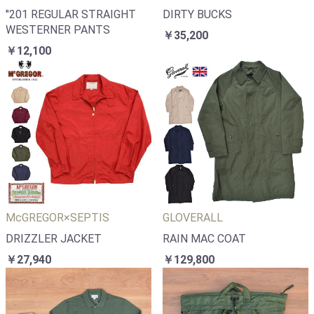
"201 REGULAR STRAIGHT
DIRTY BUCKS
WESTERNER PANTS
￥35,200
￥12,100
McGREGOR×SEPTIS
GLOVERALL
DRIZZLER JACKET
RAIN MAC COAT
￥27,940
￥129,800