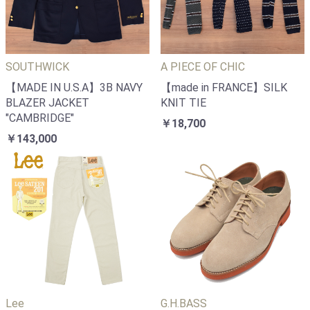
SOUTHWICK
A PIECE OF CHIC
【MADE IN U.S.A】3B NAVY
【made in FRANCE】SILK
BLAZER JACKET
KNIT TIE
"CAMBRIDGE"
￥18,700
￥143,000
Lee
G.H.BASS