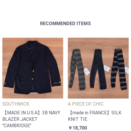
RECOMMENDED ITEMS
SOUTHWICK
A PIECE OF CHIC
【MADE IN U.S.A】3B NAVY
【made in FRANCE】SILK
BLAZER JACKET
KNIT TIE
"CAMBRIDGE"
￥18,700