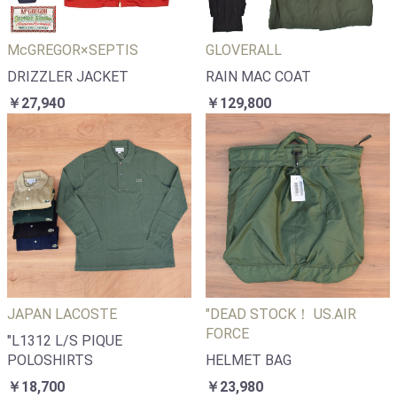
McGREGOR×SEPTIS
GLOVERALL
DRIZZLER JACKET
RAIN MAC COAT
￥27,940
￥129,800
JAPAN LACOSTE
"DEAD STOCK！ US.AIR
FORCE
"L1312 L/S PIQUE
POLOSHIRTS
HELMET BAG
￥18,700
￥23,980