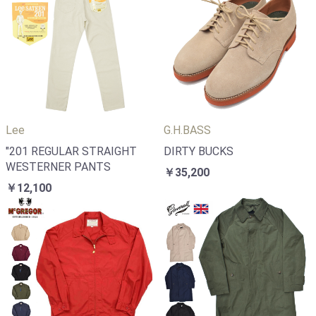
Lee
G.H.BASS
"201 REGULAR STRAIGHT
DIRTY BUCKS
WESTERNER PANTS
￥35,200
￥12,100