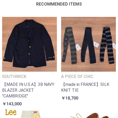
RECOMMENDED ITEMS
SOUTHWICK
A PIECE OF CHIC
【MADE IN U.S.A】3B NAVY
【made in FRANCE】SILK
BLAZER JACKET
KNIT TIE
"CAMBRIDGE"
￥18,700
￥143,000