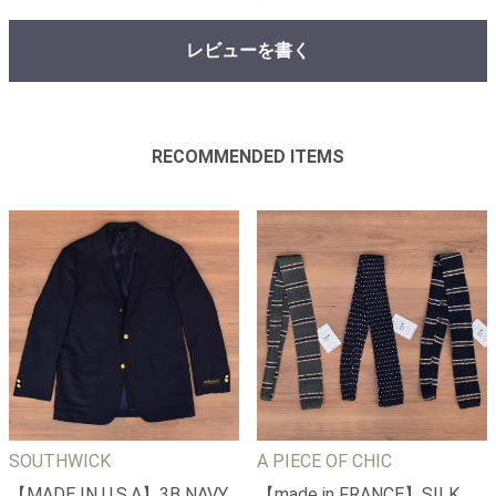
レビューを書く
RECOMMENDED ITEMS
SOUTHWICK
A PIECE OF CHIC
【MADE IN U.S.A】3B NAVY
【made in FRANCE】SILK