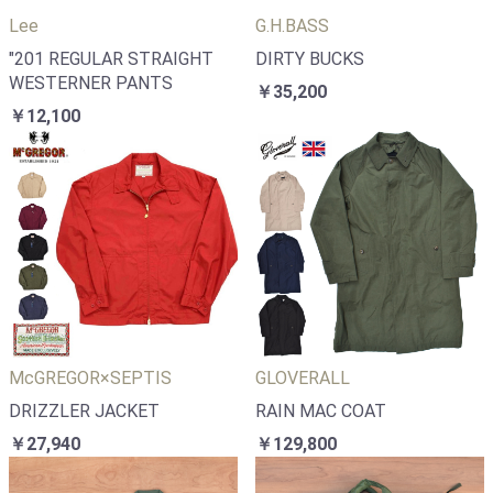
Lee
G.H.BASS
"201 REGULAR STRAIGHT
DIRTY BUCKS
WESTERNER PANTS
￥35,200
￥12,100
McGREGOR×SEPTIS
GLOVERALL
DRIZZLER JACKET
RAIN MAC COAT
￥27,940
￥129,800