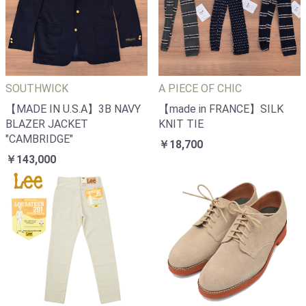
SOUTHWICK
A PIECE OF CHIC
【MADE IN U.S.A】3B NAVY
【made in FRANCE】SILK
BLAZER JACKET
KNIT TIE
"CAMBRIDGE"
￥18,700
￥143,000