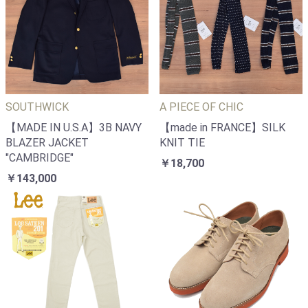
SOUTHWICK
A PIECE OF CHIC
【MADE IN U.S.A】3B NAVY
【made in FRANCE】SILK
BLAZER JACKET
KNIT TIE
"CAMBRIDGE"
￥18,700
￥143,000