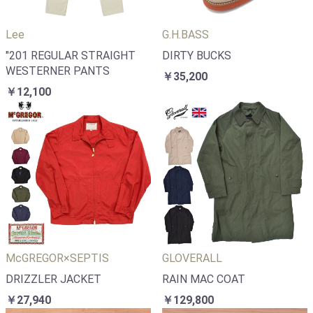
Lee
G.H.BASS
"201 REGULAR STRAIGHT
DIRTY BUCKS
WESTERNER PANTS
￥35,200
￥12,100
McGREGOR×SEPTIS
GLOVERALL
DRIZZLER JACKET
RAIN MAC COAT
￥27,940
￥129,800