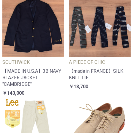
SOUTHWICK
A PIECE OF CHIC
【MADE IN U.S.A】3B NAVY
【made in FRANCE】SILK
BLAZER JACKET
KNIT TIE
"CAMBRIDGE"
￥18,700
￥143,000