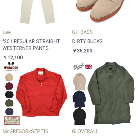
Lee
G.H.BASS
"201 REGULAR STRAIGHT
DIRTY BUCKS
WESTERNER PANTS
￥35,200
￥12,100
McGREGOR×SEPTIS
GLOVERALL