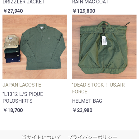
DRIZZLER JACKET
RAIN MAC COAT
￥27,940
￥129,800
JAPAN LACOSTE
"DEAD STOCK！ US.AIR
FORCE
"L1312 L/S PIQUE
POLOSHIRTS
HELMET BAG
￥18,700
￥23,980
当サイトについて
プライバシーポリシー