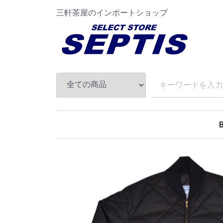
三軒茶屋のインポートショップ
A
B
C
D
E
F
G
H
I
J
K
L
M
N
O
P
Q
R
S
T
U
V
W
X