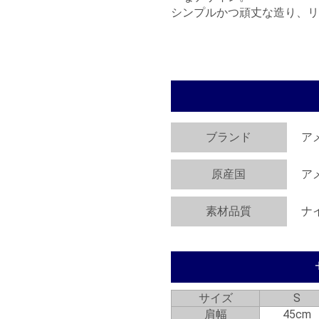
シンプルかつ頑丈な造り、リ
ブランド
ア
原産国
ア
素材品質
ナイ
サイズ
S
肩幅
45cm