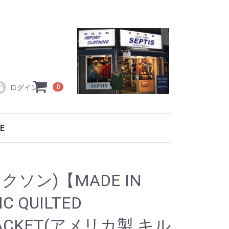
ログイン
0
E
ラコステ L1212
TOCK
ワイ製
ワイ製
ギュラーライン
・小物・バッグ
テンパーカ
トパーカ
ック
ット・コート等
等
ー
ルオープン
ルオーバー
ルオープン
ルオーバー
ー・カーディガン
ソー
メカジ特集！！
ER
RTS
SEW
TOMS
ES
ESSORY
LACOSTE シーズン限定モデル ポロシャツ
直輸入フランスラコステ L1212
バッグ・アクセサリー・ベルト
別注復刻model(復刻モデル)
ィクソン)【MADE IN
IC QUILTED
 JACKET(アメリカ製 キル