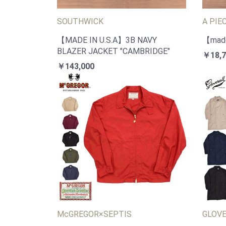
SOUTHWICK
A PIE
【MADE IN U.S.A】3B NAVY
【made
BLAZER JACKET "CAMBRIDGE"
￥18,7
￥143,000
McGREGOR×SEPTIS
GLOV