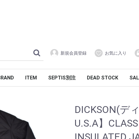
新規会員登録
お気に入り
BRAND
ITEM
SEPTIS別注
DEAD STOCK
SAL
YZ
OUTER
SHIRTS
CUTSEW
BOTTOMS
KNIT
SHOES
BAG
ACCESSORY
LADIES
&LIFE SOX(アンドライフソックス)
adidas (アディダス)
BARACUTA(バラクータ)
BARBOUR(バブアー)
G.H.BASS(バス)
CONVERSE(コンバース)
CAMBER(キャンバー)
CHUP(チュプ)
DESCENTE(デサント)
DENTS(デンツ)
FARAH(ファーラー)
FIDELITY(フィデリティ)
FELCO(フェルコ)
GICIPI(ジチピ)
GUNG HO(ガンホー)
HALISON(ハリソン)
Hanes(へインズ)
HUARACHE(ワラチ)
IOLANI(イオラニ)
J.PRESS(ジェイプレス)
KELTY(ケルティ)
KAVU(カブー)
LACOSTE(ラコステ)
LEE(リー)
LEVI'S (リーバイス)
McGREGOR(マクレガー)
M.I.S(エムアイエス)
MOCEAN(モーシャン)
MIXTA(ミクスタ)
MILITARY(ミリタリー)
NPS(エヌピーエス)
OKABASHI(オカバシ)
PROPPER(プロッパー)
RAYBAN(レイバン)
SOFFE(ソフィー)
SANDERS(サンダース)
SERO(セロ)
STANRAY(スタンレイ)
SUPERGA(スペルガ)
VESTI(ヴェスティ)
WALSH(ウォルシュ)
WRANGLER(ラングラー)
その他
INVERTERE(インバーティア)
L.L.BEAN(エルエルビーン)
PETER BLANCE(ピーターバランス)
WALKER&HAWKS(ウォーカーホークス)
COLD BREAKER(コールドブレーカー)
GAME SPORTWEAR(ゲームスポーツウェア)
HEALTH KNIT(ヘルスニット)
CHAMPION(チャンピオン)
FILEUSE D'ARVOR(フィルーズダルボー)
KENNINGTON(ケニントン)
MUNSINGWEAR(マンシングウェア)
REAL HARNESS(リアルハーネス)
ALPHA INDUSTRIES(アルファインダストリーズ)
CALIFOLKS(カリフォークス)
HANNA HATS(ハンナハッツ)
JUTTA NEUMANN(ユッタニューマン)
KENNETH FIELD(ケネスフィールド)
OCEAN PACIFIC(オーシャンパシフィック)
BARNSTORMER(バーンストーマー)
EUROSCHIRM(ユーロシルム)
FARFIELD(ファーフィールド)
SUNRISEMILL(サンライズミル)
TRAFALGAR SHIELD(トラファルガーシールド)
BARRY BRICKEN(バリーブリッケン)
BILLS KHAKIS(ビルズカーキ)
JAMES CHARLOTTE(ジェームスシャルロット)
KEATON CHASE(キートンチェイス)
REYN SPOONER(レインスプーナー)
FLORSHEIM(フローシャイム)
MOULIN NEUF(ムーランヌフ)
SEPTIS(セプティズオリジナル)
BLACK SHEEP(ブラックシープ)
GLOVERALL(グローバーオール)
GOODWEAR(グッドウェア)
ROCK MOUNT(ロックマウント)
SAINT JAMES(セントジェームス)
TWEEDMILL(ツイードミル)
UCLA(ユーシーエルエー)
ANDERSEN-ANDERSEN(アンデルセン アンデルセン)
INDIVIDUALIZED SHIRTS(インディビジュアライズドシャツ)
TAILGATE(テイルゲート)
ASTORFLEX(アストールフレックス)
RICCARDO METHA(リカルド メッサ)
WILLIAM LOCKIE(ウィリアムロッキー)
CORONADO LEATHER(コロナドレザー)
ENTRY SG(エントリーエスジー)
LEVI'S VINTAGE CLOTHING(リーバイス ヴィンテージクロージング)
SMATHERS&BRANSON(スマザーブランソン)
WHEELROBE(ウィールローブ)
ARVOR MAREE(アルボーマレー)
BILLINGHAM(ビリンガム)
BARRONS HUNTER(バロンズハンター)
GUERNSEY WOOLENS(ガーンジーウーレンズ)
ISLAND SLIPPER(アイランドスリッパ)
NEW BALANCE(ニューバランス)
PENDLETON(ペンドルトン)
RAILROAD SOCK(レイルロードソックス)
SOLOVAIR(ソロエヴァー)
CRESCENT DOWN WORKS(クレセントダウンワークス)
LIFE WEAR(ライフウェア)
SIERRA DESIGNS(シェラデザイン)
JAMIESON'S(ジャミーソンズ)
KINGSWOOD(キングスウッド)
TWO PALMS(ツーパームス)
TRICKER'S(トリッカーズ)
ARTESANOS(アルテサノス)
BENTLEY CRAVATS(ベントレークラヴァッツ)
EMPIRE&SONS(エンパイア サンズ)
FRAIZZOLI(フライツォーリ)
FOX UMBRELLAS(フォックスアンブレラズ)
SPRINGCOURT(スプリングコート)
THOUSAND MILE(サウザンドマイル)
WILLIAM BRUNTON(ウィリアムブラントン)
IKE BEHAR(アイク ベーハー)
ジャパン
DEAD S
半袖ハ
長袖ハ
半袖レ
パンツ
長袖
半袖
マウン
ショー
アノラ
ダウン
ジャケ
バッグ
アウタ
長袖フ
長袖プ
半袖フ
半袖プ
パンツ
セータ
カット
昭和ア
OUT
KNIT
SHI
CUT
BOT
SHO
BAG
ACC
DICKSON(デ
U.S.A】CLASS
INSULATED