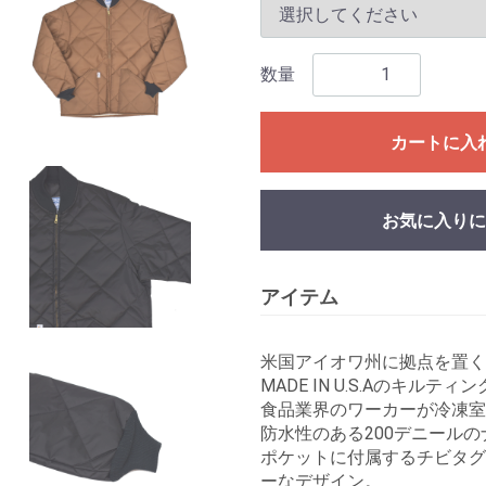
数量
カートに入
お気に入りに
アイテム
米国アイオワ州に拠点を置く、
MADE IN U.S.Aのキルテ
食品業界のワーカーが冷凍室内で
防水性のある200デニールの
ポケットに付属するチビタグ
ーなデザイン。