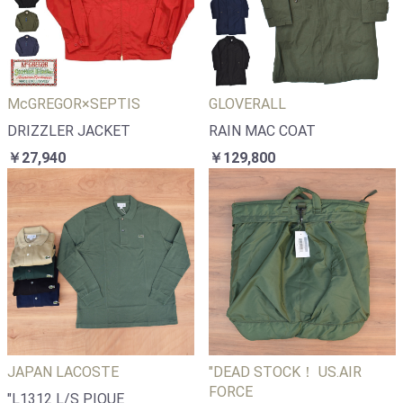
McGREGOR×SEPTIS
GLOVERALL
DRIZZLER JACKET
RAIN MAC COAT
￥27,940
￥129,800
JAPAN LACOSTE
"DEAD STOCK！ US.AIR
FORCE
"L1312 L/S PIQUE