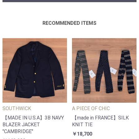
RECOMMENDED ITEMS
SOUTHWICK
A PIECE OF CHIC
【MADE IN U.S.A】3B NAVY
【made in FRANCE】SILK
BLAZER JACKET
KNIT TIE
"CAMBRIDGE"
￥18,700