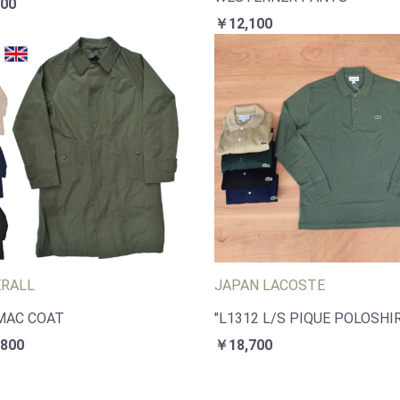
00
￥12,100
ERALL
JAPAN LACOSTE
MAC COAT
"L1312 L/S PIQUE POLOSHI
800
￥18,700