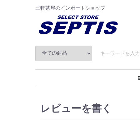
三軒茶屋のインポートショップ
A
B
C
D
E
F
G
H
I
J
K
L
M
N
O
P
Q
R
S
T
U
V
W
X
レビューを書く