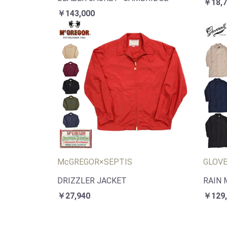
￥18,7
￥143,000
McGREGOR×SEPTIS
GLOV
DRIZZLER JACKET
RAIN 
￥27,940
￥129,