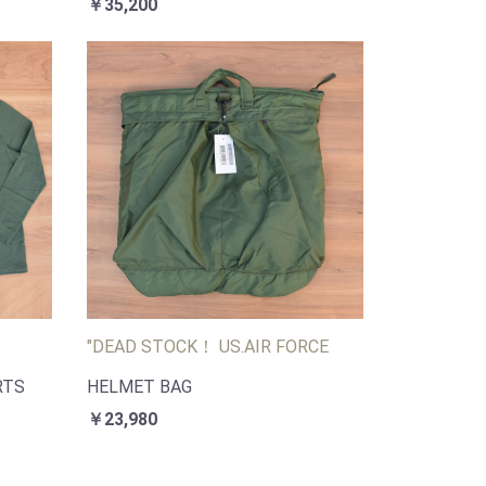
￥35,200
"DEAD STOCK！ US.AIR FORCE
RTS
HELMET BAG
￥23,980