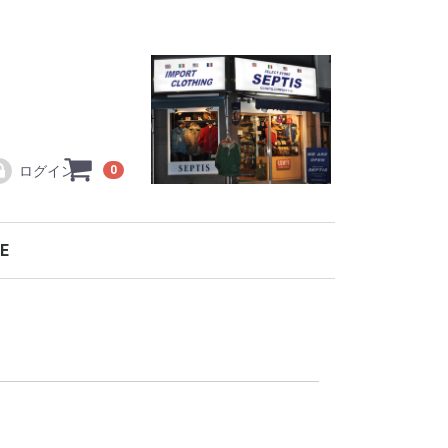
ログイン
0
E
ラコステ L1212
TOCK
ワイ製
ワイ製
ギュラーライン
・小物・バッグ
テンパーカ
トパーカ
ック
ット・コート等
等
ー
ルオープン
ルオーバー
ルオープン
ルオーバー
ー・カーディガン
ソー
メカジ特集！！
ER
RTS
SEW
TOMS
ES
ESSORY
LACOSTE シーズン限定モデル ポロシャツ
直輸入フランスラコステ L1212
バッグ・アクセサリー・ベルト
別注復刻model(復刻モデル)