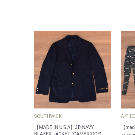
SOUTHWICK
A PIE
【MADE IN U.S.A】3B NAVY
【made
BLAZER JACKET "CAMBRIDGE"