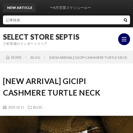
NEW ARTICLE
〜8月営業スケジュール〜
SELECT STORE SEPTIS
三軒茶屋のインポートストア
BLOG
[NEW ARRIVAL] GICIPI CASHMERE TURTLE NECK
HOME
ONLI
[NEW ARRIVAL] GICIPI
STOR
YouT
CASHMERE TURTLE NECK
insta
2019.10.11
BLOG