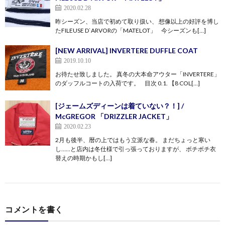
2020.02.28
昨シーズン、当店で初めて取り扱い、 想像以上の好評を博し
たFILEUSE D`ARVORの「MATELOT」 今シーズンも[…]
[NEW ARRIVAL] INVERTERE DUFFLE COAT
2019.10.10
お待たせ致しました。 真冬の大本命アウター「INVERTERE」
のダッフルコートの入荷です。 目次 0.1. 【8 COL[…]
[ジェームズディーンは着ていない？！] /
McGREGOR 「DRIZZLER JACKET」
2020.02.23
2月も後半、暦の上ではもう立派な春。 まだちょっと寒い
し……と店内は冬仕様で引っ張っておりますが、 ボチボチ衣
替えの時期かもし[…]
コメントを書く