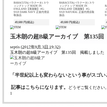
BARACUTA(バラクータ) スウ
BARACUTA(バラクータ) スウ
ィングトップ MADE IN
ィングトップ MADE IN
B
ENGLAND【英国製】 #G-
ENGLAND【英国製】 #G-
ィ
9/G9 DARK NAVY 正規代理店
9/G9 NATURAL 正規代理店取
E
取扱品
扱品
9
49,680 円
(税込)
49,680 円
(税込)
玉木朗の超B級アーカイブ 第135
septis
(
2017年9月 3日 19:32
)
玉木朗の超B級アーカイブ 第135回 掲載しました
「半世紀以上も変わらないという事がスゴい
記事はこちらになります。
どうぞご覧ください
1