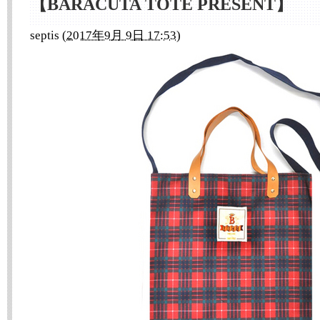
【BARACUTA TOTE PRESENT】
septis
(
2017年9月 9日 17:53
)